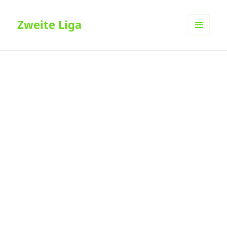
Zweite Liga
MENÜ
UND
WIDGETS