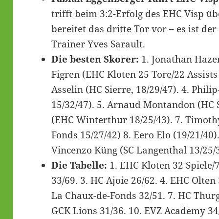
trifft beim 3:2-Erfolg des EHC Visp ü
bereitet das dritte Tor vor – es ist de
Trainer Yves Sarault.
Die besten Skorer:
1. Jonathan Hazen
Figren (EHC Kloten 25 Tore/22 Assists
Asselin (HC Sierre, 18/29/47). 4. Phil
15/32/47). 5. Arnaud Montandon (HC Si
(EHC Winterthur 18/25/43). 7. Timot
Fonds 15/27/42) 8. Eero Elo (19/21/40). 
Vincenzo Küng (SC Langenthal 13/25/3
Die Tabelle:
1. EHC Kloten 32 Spiele/
33/69. 3. HC Ajoie 26/62. 4. EHC Olten 
La Chaux-de-Fonds 32/51. 7. HC Thurga
GCK Lions 31/36. 10. EVZ Academy 34/3