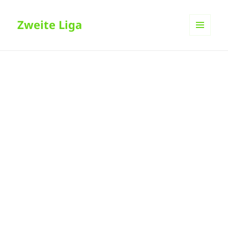
Zweite Liga
MENÜ
UND
WIDGETS