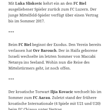
Mit
Luka Sliskovic
kehrt ein an den
FC Biel
ausgeliehener Spieler zurück zum FC Luzern. Der
junge Mittelfeld-Spieler verfügt über einen Vertrag
bis im Sommer 2017.
***
Beim
FC Biel
beginnt der Exodus. Den Verein bereits
verlassen hat
Orr Barouch
. Der in Haifa geborene
Israeli wechselte im letzten Sommer von Maccabi
Netanya ins Seeland. Wohin nun die Reise des
Mittelstürmers geht, ist noch offen.
***
Der kroatische Torwart
Iljia Kovacic
wechselt bis im
Sommer zum
FC Aarau
. Zuletzt stand der frühere
kroatische Internationale (4 Spiele mit U21 und U20)
beim FC Chiasso unter Vertrag.