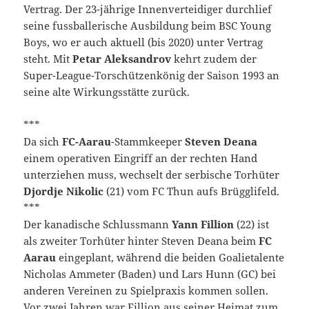
Vertrag. Der 23-jährige Innenverteidiger durchlief
seine fussballerische Ausbildung beim BSC Young
Boys, wo er auch aktuell (bis 2020) unter Vertrag
steht. Mit
Petar Aleksandrov
kehrt zudem der
Super-League-Torschützenkönig der Saison 1993 an
seine alte Wirkungsstätte zurück.
***
Da sich
FC-Aarau
-Stammkeeper
Steven Deana
einem operativen Eingriff an der rechten Hand
unterziehen muss, wechselt der serbische Torhüter
Djordje Nikolic
(21) vom FC Thun aufs Brügglifeld.
***
Der kanadische Schlussmann
Yann Fillion
(22) ist
als zweiter Torhüter hinter Steven Deana beim
FC
Aarau
eingeplant, während die beiden Goalietalente
Nicholas Ammeter (Baden) und Lars Hunn (GC) bei
anderen Vereinen zu Spielpraxis kommen sollen.
Vor zwei Jahren war Fillion aus seiner Heimat zum