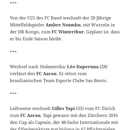
***
Von der U21 des FC Basel wechselt der 20 Jährige
Mittelfeldspieler
Ambre Nsumbu
, mit Wurzeln in
der DR Kongo, zum
FC Winterthur
. Geplant ist, dass
er bis Ende Saison bleibt.
***
Wechsel nach Südamerika:
Léo Itaperuna
(28)
verlässt den
FC Aarau
. Er stösst zum
brasilianischen Team Esporte Clube Sao Bento.
***
Leihweise wechselt
Gilles Yapi
(35) vom FC Zürich
zum
FC Aarau
. Yapi gewann mit den Zürchern 2016
den Cup als Captain, der 48-fache Internationale mit
der Elfenbeinküste trat bislang in 67 Pflichtspielen