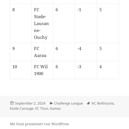
8
FC
6
-1
5
Stade-
Lausan
ne-
Ouchy
9
FC
6
-4
5
Aarau
10
FC Wil
6
-3
4
1900
Veröffentlicht
Kategorien
Schlagwörter
September 2, 2024
Challenge League
AC Bellinzona
,
am
Etoile Carouge
,
FC Thun
,
Xamax
Mit Stolz präsentiert von WordPress