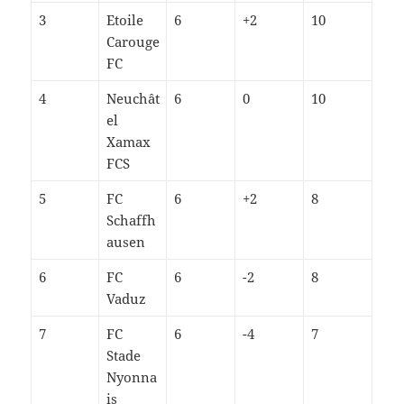
3
Etoile
6
+2
10
Carouge
FC
4
Neuchât
6
0
10
el
Xamax
FCS
5
FC
6
+2
8
Schaffh
ausen
6
FC
6
-2
8
Vaduz
7
FC
6
-4
7
Stade
Nyonna
is