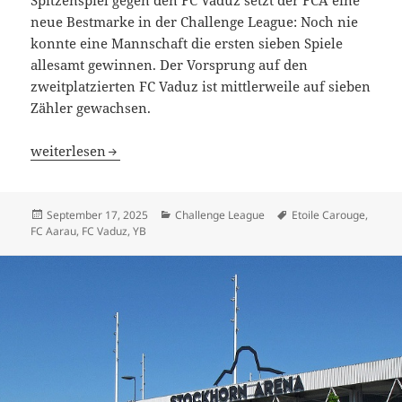
neue Bestmarke in der Challenge League: Noch nie
konnte eine Mannschaft die ersten sieben Spiele
allesamt gewinnen. Der Vorsprung auf den
zweitplatzierten FC Vaduz ist mittlerweile auf sieben
Zähler gewachsen.
Der Senkrechtstarter aus dem Aargau: FC Aarau sorgt für
weiterlesen
Veröffentlicht
Kategorien
Schlagwörter
September 17, 2025
Challenge League
Etoile Carouge
,
am
FC Aarau
,
FC Vaduz
,
YB