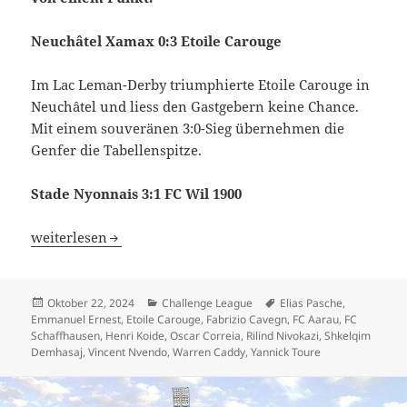
Neuchâtel Xamax 0:3 Etoile Carouge
Im Lac Leman-Derby triumphierte Etoile Carouge in
Neuchâtel und liess den Gastgebern keine Chance.
Mit einem souveränen 3:0-Sieg übernehmen die
Genfer die Tabellenspitze.
Stade Nyonnais 3:1 FC Wil 1900
Etoile Carouge übernimmt Tabellenspitze, FC Aarau mit w
weiterlesen
Veröffentlicht
Kategorien
Schlagwörter
Oktober 22, 2024
Challenge League
Elias Pasche
,
am
Emmanuel Ernest
,
Etoile Carouge
,
Fabrizio Cavegn
,
FC Aarau
,
FC
Schaffhausen
,
Henri Koide
,
Oscar Correia
,
Rilind Nivokazi
,
Shkelqim
Demhasaj
,
Vincent Nvendo
,
Warren Caddy
,
Yannick Toure