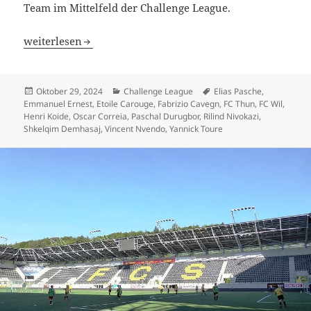
Team im Mittelfeld der Challenge League.
Mit Etoile Carouge führt das günstigste Team, FC Thun un
weiterlesen
Veröffentlicht
Kategorien
Schlagwörter
Oktober 29, 2024
Challenge League
Elias Pasche
,
am
Emmanuel Ernest
,
Etoile Carouge
,
Fabrizio Cavegn
,
FC Thun
,
FC Wil
,
Henri Koide
,
Oscar Correia
,
Paschal Durugbor
,
Rilind Nivokazi
,
Shkelqim Demhasaj
,
Vincent Nvendo
,
Yannick Toure