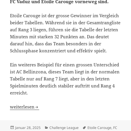
FC Vaduz und Etoile Carouge vorneweg sind.
Etoile Carouge ist der grosse Gewinner im Vergleich
beider Tabellen. Während sie in der Gesamtrangliste
auf Rang 3 liegen, führen sie die Tabelle der letzten
Minuten mit starken 32 Punkten an. Das deutet
darauf hin, dass das Team besonders in der
Schlussphase konzentriert und effektiv spielt.
Ein weiteres Beispiel für einen grossen Unterschied
ist AC Bellinzona, dieses Team liegt in der normalen
Tabelle nur auf Rang 7 liegt, aber in den letzten
Spielminuten deutlich stabiler auftritt und Rang 4
erreicht.
FC Vaduz und Etoile Carouge in Schlussviertel-Stunde to
weiterlesen
Veröffentlicht
Kategorien
Schlagwörter
Januar 28, 2025
Challenge League
Etoile Carouge
,
FC