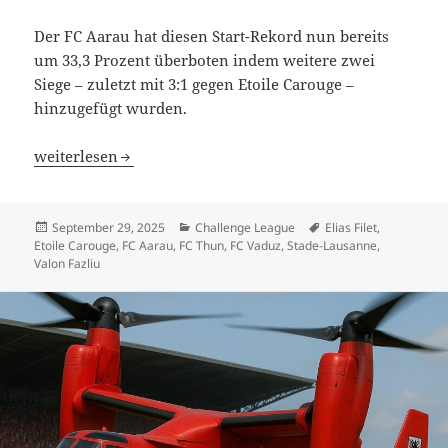
Der FC Aarau hat diesen Start-Rekord nun bereits
um 33,3 Prozent überboten indem weitere zwei
Siege – zuletzt mit 3:1 gegen Etoile Carouge –
hinzugefügt wurden.
FC Aarau schiebt die Messlatte weiter nach oben
weiterlesen
Veröffentlicht
Kategorien
Schlagwörter
September 29, 2025
Challenge League
Elias Filet
,
am
Etoile Carouge
,
FC Aarau
,
FC Thun
,
FC Vaduz
,
Stade-Lausanne
,
Valon Fazliu