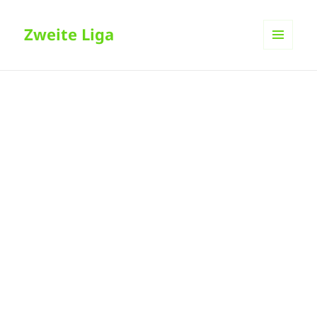
Zweite Liga
MENÜ
UND
WIDGETS