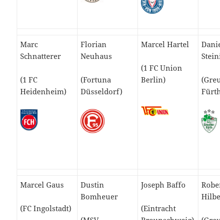
Marc
Florian
Marcel Hartel
Dani
Schnatterer
Neuhaus
Stein
(1 FC Union
(1 FC
(Fortuna
Berlin)
(Gre
Heidenheim)
Düsseldorf)
Fürt
Marcel Gaus
Dustin
Joseph Baffo
Robe
Bomheuer
Hilbe
(FC Ingolstadt)
(Eintracht
(MSV
Braunschweig)
(Gre