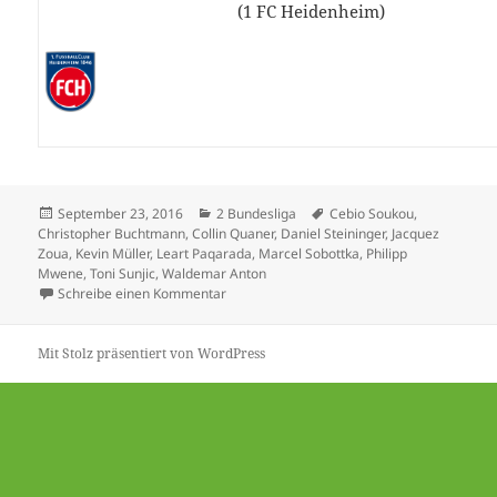
(1 FC Heidenheim)
Veröffentlicht
Kategorien
Schlagwörter
September 23, 2016
2 Bundesliga
Cebio Soukou
,
am
Christopher Buchtmann
,
Collin Quaner
,
Daniel Steininger
,
Jacquez
Zoua
,
Kevin Müller
,
Leart Paqarada
,
Marcel Sobottka
,
Philipp
Mwene
,
Toni Sunjic
,
Waldemar Anton
zu Düsseldorf rückt in ewiger Tabelle vor – 
Schreibe einen Kommentar
Mit Stolz präsentiert von WordPress