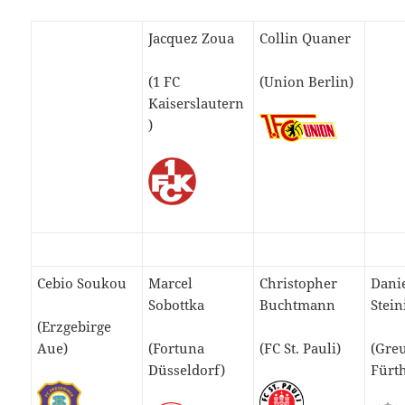
Jacquez Zoua
Collin Quaner
(1 FC
(Union Berlin)
Kaiserslautern
)
Cebio Soukou
Marcel
Christopher
Dani
Sobottka
Buchtmann
Stein
(Erzgebirge
Aue)
(Fortuna
(FC St. Pauli)
(Gre
Düsseldorf)
Fürt