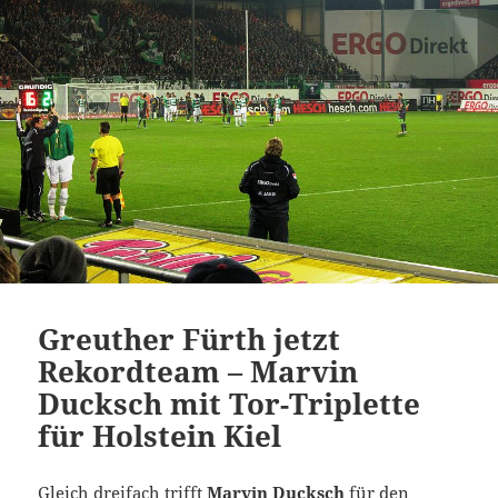
Greuther Fürth jetzt
Rekordteam – Marvin
Ducksch mit Tor-Triplette
für Holstein Kiel
Gleich dreifach trifft
Marvin Ducksch
für den