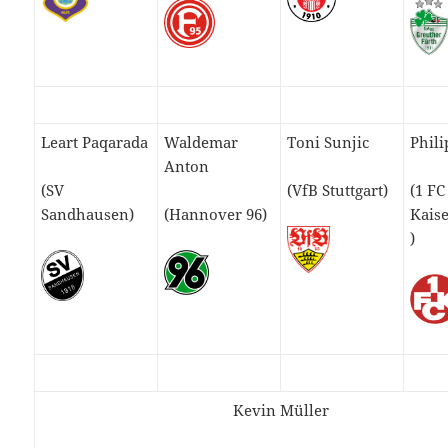
Leart Paqarada
Waldemar
Toni Sunjic
Phil
Anton
(SV
(VfB Stuttgart)
(1 FC
Sandhausen)
(Hannover 96)
Kais
)
Kevin Müller