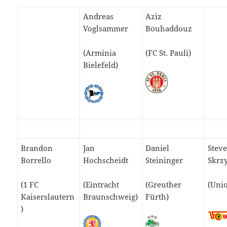
Andreas
Aziz
Voglsammer
Bouhaddouz
(Arminia
(FC St. Pauli)
Bielefeld)
Brandon
Jan
Daniel
Stev
Borrello
Hochscheidt
Steininger
Skrz
(1 FC
(Eintracht
(Greuther
(Unio
Kaiserslautern
Braunschweig)
Fürth)
)