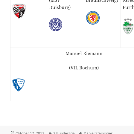
Duisburg)
Fürt
Manuel Riemann
(VfL Bochum)
Veröffentlicht
Kategorien
Schlagwörter
Oktober 17, 2017
2 Bundesliga
Daniel Steininger
,