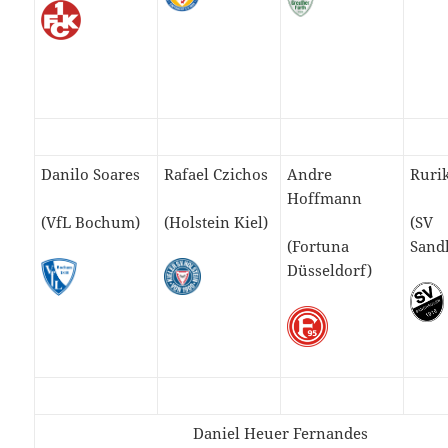
Danilo Soares
Rafael Czichos
Andre
Ruri
Hoffmann
(VfL Bochum)
(Holstein Kiel)
(SV
(Fortuna
Sand
Düsseldorf)
Daniel Heuer Fernandes