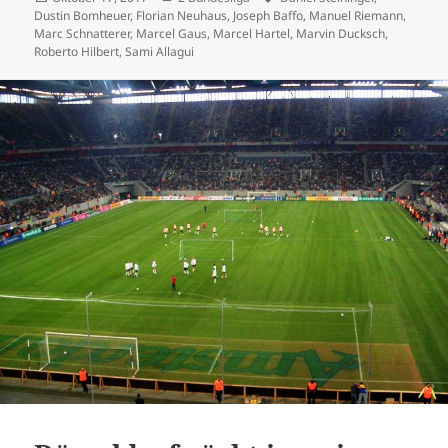
am
Dustin Bomheuer
,
Florian Neuhaus
,
Joseph Baffo
,
Manuel Riemann
,
Marc Schnatterer
,
Marcel Gaus
,
Marcel Hartel
,
Marvin Ducksch
,
Roberto Hilbert
,
Sami Allagui