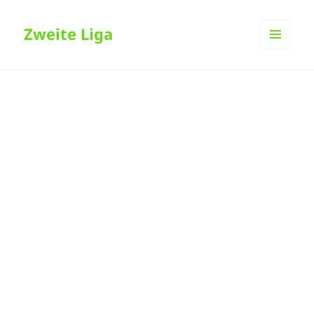
Zweite Liga
MENÜ
UND
WIDGETS