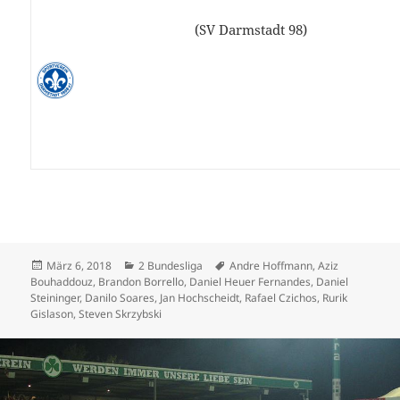
(SV Darmstadt 98)
Veröffentlicht
Kategorien
Schlagwörter
März 6, 2018
2 Bundesliga
Andre Hoffmann
,
Aziz
am
Bouhaddouz
,
Brandon Borrello
,
Daniel Heuer Fernandes
,
Daniel
Steininger
,
Danilo Soares
,
Jan Hochscheidt
,
Rafael Czichos
,
Rurik
Gislason
,
Steven Skrzybski